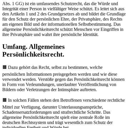
Abs. 1 GG) ist ein umfassendes Schutzrecht, das die Würde und
Integrität einer Person in vielfältiger Weise schützt. Es leitet sich aus
den Artikeln 1 und 2 des Grundgesetzes ab und bildet die Grundlage
für den Schutz der persönlichen Ehre, der Privatsphäre, des Rechts
am eigenen Bild und der informationellen Selbstbestimmung. Das
allgemeine Persönlichkeitsrecht schützt Menschen vor Eingriffen in
ihre Privatsphäre und wahrt ihre persönliche Identität.
Umfang. Allgemeines
Persönlichkeitsrecht.
🟧 Dazu gehört das Recht, selbst zu bestimmen, welche
persönlichen Informationen preisgegeben werden und wie diese
verwendet werden. Verstöße gegen das Persönlichkeitsrecht können
in Form von Verleumdungen, unerlaubter Veröffentlichung von
Bildern oder Verletzungen der Intimsphäre auftreten.
🟧 In solchen Fällen stehen den Betroffenen verschiedene rechtliche
Mittel zur Verfügung, darunter Unterlassungsansprüche,
Schadensersatzforderungen und strafrechtliche Schritte. Das
allgemeine Persönlichkeitsrecht spielt eine zentrale Rolle im
deutschen Rechtssystem und trägt wesentlich zum Schutz der
individuellen Freiheit und Würde bei.