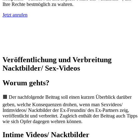
Ihre Rechte bestmöglich zu wahren.
Jetzt anrufen
Veröffentlichung und Verbreitung
Nacktbilder/ Sex-Videos
Worum gehts?
🟧 Der nachfolgende Beitrag soll einen kurzen Überblick darüber
geben, welche Konsequenzen drohen, wenn man Sexvideos/
Intimvideos/ Nacktbilder der Ex-Freundin/ des Ex-Partners zeig,
veröffentlicht und verbreitet. Zugleich enthält der Beitrag auch Tipps
wie sich Opfer dagegen wehren können.
Intime Videos/ Nacktbilder