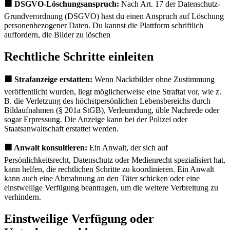
🟧 DSGVO-Löschungsanspruch:
Nach Art. 17 der Datenschutz-
Grundverordnung (DSGVO) hast du einen Anspruch auf Löschung
personenbezogener Daten. Du kannst die Plattform schriftlich
auffordern, die Bilder zu löschen
Rechtliche Schritte einleiten
🟧 Strafanzeige erstatten:
Wenn Nacktbilder ohne Zustimmung
veröffentlicht wurden, liegt möglicherweise eine Straftat vor, wie z.
B. die Verletzung des höchstpersönlichen Lebensbereichs durch
Bildaufnahmen (§ 201a StGB), Verleumdung, üble Nachrede oder
sogar Erpressung. Die Anzeige kann bei der Polizei oder
Staatsanwaltschaft erstattet werden.
🟧 Anwalt konsultieren:
Ein Anwalt, der sich auf
Persönlichkeitsrecht, Datenschutz oder Medienrecht spezialisiert hat,
kann helfen, die rechtlichen Schritte zu koordinieren. Ein Anwalt
kann auch eine Abmahnung an den Täter schicken oder eine
einstweilige Verfügung beantragen, um die weitere Verbreitung zu
verhindern.
Einstweilige Verfügung oder