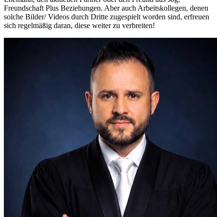
Freundschaft Plus Beziehungen. Aber auch Arbeitskollegen, denen
solche Bilder/ Videos durch Dritte zugespielt worden sind, erfreuen
sich regelmäßig daran, diese weiter zu verbreiten!