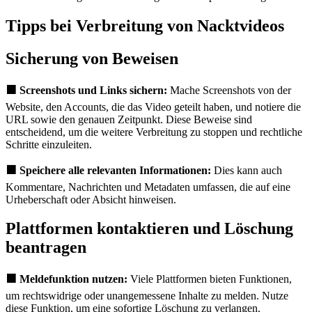
Tipps bei Verbreitung von Nacktvideos
Sicherung von Beweisen
🟧 Screenshots und Links sichern:
Mache Screenshots von der
Website, den Accounts, die das Video geteilt haben, und notiere die
URL sowie den genauen Zeitpunkt. Diese Beweise sind
entscheidend, um die weitere Verbreitung zu stoppen und rechtliche
Schritte einzuleiten.
🟧 Speichere alle relevanten Informationen:
Dies kann auch
Kommentare, Nachrichten und Metadaten umfassen, die auf eine
Urheberschaft oder Absicht hinweisen.
Plattformen kontaktieren und Löschung
beantragen
🟧 Meldefunktion nutzen:
Viele Plattformen bieten Funktionen,
um rechtswidrige oder unangemessene Inhalte zu melden. Nutze
diese Funktion, um eine sofortige Löschung zu verlangen.