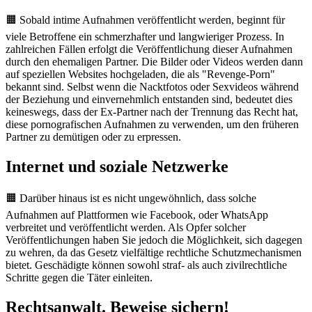
🟧 Sobald intime Aufnahmen veröffentlicht werden, beginnt für
viele Betroffene ein schmerzhafter und langwieriger Prozess. In
zahlreichen Fällen erfolgt die Veröffentlichung dieser Aufnahmen
durch den ehemaligen Partner. Die Bilder oder Videos werden dann
auf speziellen Websites hochgeladen, die als "Revenge-Porn"
bekannt sind. Selbst wenn die Nacktfotos oder Sexvideos während
der Beziehung und einvernehmlich entstanden sind, bedeutet dies
keineswegs, dass der Ex-Partner nach der Trennung das Recht hat,
diese pornografischen Aufnahmen zu verwenden, um den früheren
Partner zu demütigen oder zu erpressen.
Internet und soziale Netzwerke
🟧 Darüber hinaus ist es nicht ungewöhnlich, dass solche
Aufnahmen auf Plattformen wie Facebook, oder WhatsApp
verbreitet und veröffentlicht werden. Als Opfer solcher
Veröffentlichungen haben Sie jedoch die Möglichkeit, sich dagegen
zu wehren, da das Gesetz vielfältige rechtliche Schutzmechanismen
bietet. Geschädigte können sowohl straf- als auch zivilrechtliche
Schritte gegen die Täter einleiten.
Rechtsanwalt. Beweise sichern!