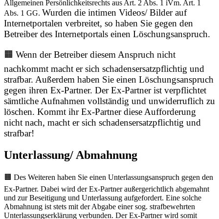
Allgemeinen Persönlichkeitsrechts aus Art. 2 Abs. 1 iVm. Art. 1
Wurden die intimen Videos/ Bilder auf
Abs. 1 GG.
Internetportalen verbreitet, so haben Sie gegen den
Betreiber des Internetportals einen Löschungsanspruch.
🟧 Wenn der Betreiber diesem Anspruch nicht
nachkommt macht er sich schadensersatzpflichtig und
strafbar. Außerdem haben Sie einen Löschungsanspruch
gegen ihren Ex-Partner. Der Ex-Partner ist verpflichtet
sämtliche Aufnahmen vollständig und unwiderruflich zu
löschen. Kommt ihr Ex-Partner diese Aufforderung
nicht nach, macht er sich schadensersatzpflichtig und
strafbar!
Unterlassung/ Abmahnung
🟧 Des Weiteren haben Sie einen Unterlassungsanspruch gegen den
Ex-Partner. Dabei wird der Ex-Partner außergerichtlich abgemahnt
und zur Beseitigung und Unterlassung aufgefordert. Eine solche
Abmahnung ist stets mit der Abgabe einer sog. strafbewehrten
Unterlassungserklärung verbunden. Der Ex-Partner wird somit