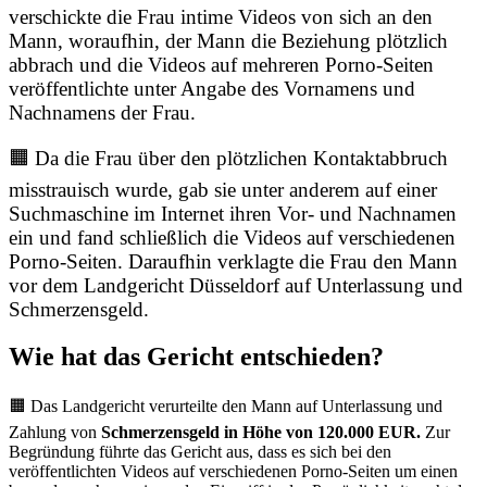
verschickte die Frau intime Videos von sich an den
Mann, woraufhin, der Mann die Beziehung plötzlich
abbrach und die Videos auf mehreren Porno-Seiten
veröffentlichte unter Angabe des Vornamens und
Nachnamens der Frau.
🟧 Da die Frau über den plötzlichen Kontaktabbruch
misstrauisch wurde, gab sie unter anderem auf einer
Suchmaschine im Internet ihren Vor- und Nachnamen
ein und fand schließlich die Videos auf verschiedenen
Porno-Seiten. Daraufhin verklagte die Frau den Mann
vor dem Landgericht Düsseldorf auf Unterlassung und
Schmerzensgeld.
Wie hat das Gericht entschieden?
🟧 Das Landgericht verurteilte den Mann auf Unterlassung und
Zahlung von
Schmerzensgeld in Höhe von 120.000 EUR.
Zur
Begründung führte das Gericht aus, dass es sich bei den
veröffentlichten Videos auf verschiedenen Porno-Seiten um einen