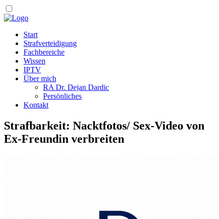
Start
Strafverteidigung
Fachbereiche
Wissen
IPTV
Über mich
RA Dr. Dejan Dardic
Persönliches
Kontakt
Strafbarkeit: Nacktfotos/ Sex-Video von
Ex-Freundin verbreiten