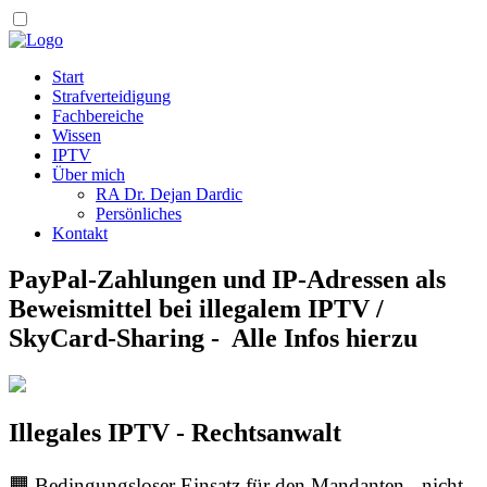
Start
Strafverteidigung
Fachbereiche
Wissen
IPTV
Über mich
RA Dr. Dejan Dardic
Persönliches
Kontakt
PayPal-Zahlungen und IP-Adressen als
Beweismittel bei illegalem IPTV /
SkyCard-Sharing - Alle Infos hierzu
Illegales IPTV - Rechtsanwalt
🟧 Bedingungsloser Einsatz für den Mandanten - nicht