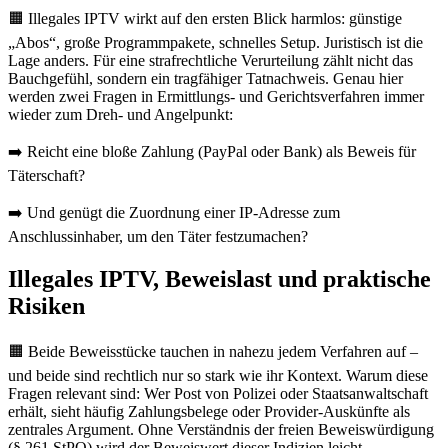
🟧 Illegales IPTV wirkt auf den ersten Blick harmlos: günstige
„Abos“, große Programmpakete, schnelles Setup. Juristisch ist die
Lage anders. Für eine strafrechtliche Verurteilung zählt nicht das
Bauchgefühl, sondern ein tragfähiger Tatnachweis. Genau hier
werden zwei Fragen in Ermittlungs- und Gerichtsverfahren immer
wieder zum Dreh- und Angelpunkt:
➡️ Reicht eine bloße Zahlung (PayPal oder Bank) als Beweis für
Täterschaft?
➡️ Und genügt die Zuordnung einer IP-Adresse zum
Anschlussinhaber, um den Täter festzumachen?
Illegales IPTV, Beweislast und praktische
Risiken
🟧 Beide Beweisstücke tauchen in nahezu jedem Verfahren auf –
und beide sind rechtlich nur so stark wie ihr Kontext. Warum diese
Fragen relevant sind: Wer Post von Polizei oder Staatsanwaltschaft
erhält, sieht häufig Zahlungsbelege oder Provider-Auskünfte als
zentrales Argument. Ohne Verständnis der freien Beweiswürdigung
(§ 261 StPO) wird der Beweiswert dieser Indizien leicht