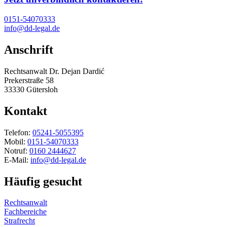
0151-54070333
info@dd-legal.de
Anschrift
Rechtsanwalt Dr. Dejan Dardić
Prekerstraße 58
33330 Gütersloh
Kontakt
Telefon:
05241-5055395
Mobil:
0151-54070333
Notruf:
0160 2444627
E-Mail:
info@dd-legal.de
Häufig gesucht
Rechtsanwalt
Fachbereiche
Strafrecht