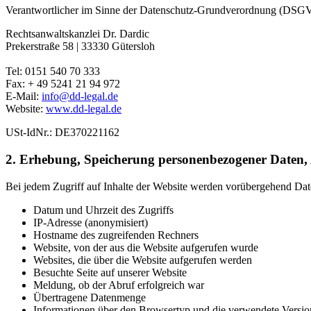
Verantwortlicher im Sinne der Datenschutz-Grundverordnung (DSGV
Rechtsanwaltskanzlei Dr. Dardic
Prekerstraße 58 | 33330 Gütersloh
Tel: 0151 540 70 333
Fax: + 49 5241 21 94 972
E-Mail:
info@dd-legal.de
Website:
www.dd-legal.de
USt-IdNr.: DE370221162
2. Erhebung, Speicherung personenbezogener Daten
Bei jedem Zugriff auf Inhalte der Website werden vorübergehend Date
Datum und Uhrzeit des Zugriffs
IP-Adresse (anonymisiert)
Hostname des zugreifenden Rechners
Website, von der aus die Website aufgerufen wurde
Websites, die über die Website aufgerufen werden
Besuchte Seite auf unserer Website
Meldung, ob der Abruf erfolgreich war
Übertragene Datenmenge
Informationen über den Browsertyp und die verwendete Versio